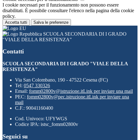
I cookie necessari per il funzionamento non possono essere
disabilitati. È possibile consultare l'elenco nella pagina della cookie
policy.
Accetta tutti
Salva le preferenze
SCUOLA SECONDARIA DI I GRADO
"VIALE DELLA RESISTENZA"
Contatti
SCUOLA SECONDARIA DI I GRADO "VIALE DELLA
RESISTENZA"
Via San Colombano, 190 - 47522 Cesena (FC)
Tel:
0547 330326
Email:
fomm02800v@istruzione.it
Link per inviare una mail
PEC:
fomm02800v@pec.istruzione.it
Link per inviare una
mail
C.F.: 90041160400
Cod. Univoco: UFYWGS
Codice IPA: istsc_fomm02800v
Seguici su