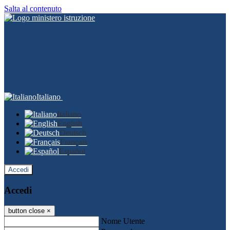
Salta al contenuto
Italiano
Italiano
English
Deutsch
Français
Español
Accedi
Accedi
button close
×
Nome Utente