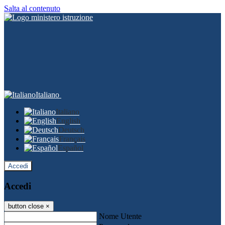
Salta al contenuto
Italiano
Italiano
English
Deutsch
Français
Español
Accedi
Accedi
button close
×
Nome Utente