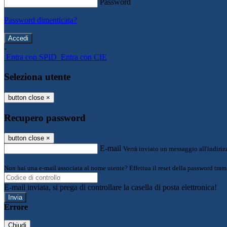
Password
Password dimenticata?
-
Entra con SPID
Entra con CIE
Seleziona utente
button close
×
Recupero password
button close
×
E-mail
Verrà inviato un messaggio all'indirizz
Non hai una e-mail associata al nome utente? Effettua il reset della password tram
E-mail inviata, si prega di controllare la casella di posta elettronica!
Errore
Chiudi