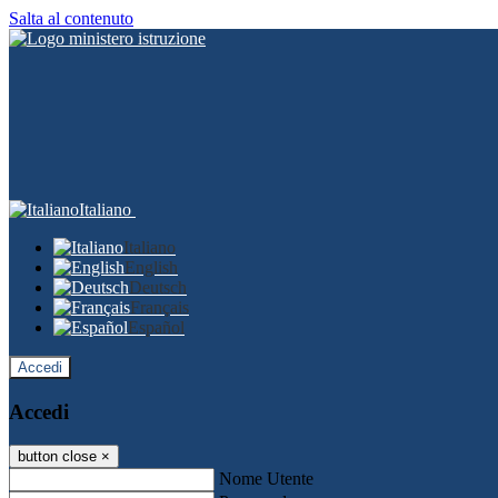
Salta al contenuto
Italiano
Italiano
English
Deutsch
Français
Español
Accedi
Accedi
button close
×
Nome Utente