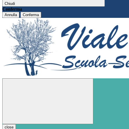
Chiudi
Conferma
Annulla
Conferma
close