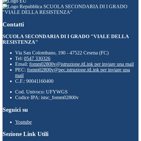
SCUOLA SECONDARIA DI I GRADO
"VIALE DELLA RESISTENZA"
Contatti
SCUOLA SECONDARIA DI I GRADO "VIALE DELLA
RESISTENZA"
Via San Colombano, 190 - 47522 Cesena (FC)
Tel:
0547 330326
Email:
fomm02800v@istruzione.it
Link per inviare una mail
PEC:
fomm02800v@pec.istruzione.it
Link per inviare una
mail
C.F.: 90041160400
Cod. Univoco: UFYWGS
Codice IPA: istsc_fomm02800v
Seguici su
Youtube
Sezione Link Utili