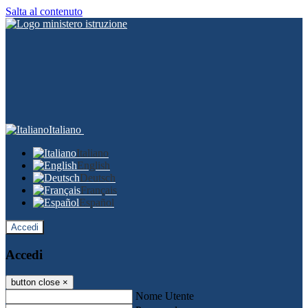
Salta al contenuto
Italiano
Italiano
English
Deutsch
Français
Español
Accedi
Accedi
button close
×
Nome Utente