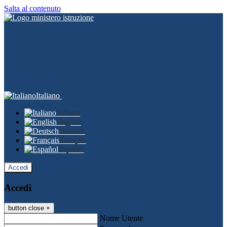
Salta al contenuto
Italiano
Italiano
English
Deutsch
Français
Español
Accedi
Accedi
button close
×
Nome Utente