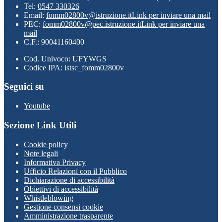
Tel:
0547 330326
Email:
fomm02800v@istruzione.it
Link per inviare una mail
PEC:
fomm02800v@pec.istruzione.it
Link per inviare una
mail
C.F.: 90041160400
Cod. Univoco: UFYWGS
Codice IPA: istsc_fomm02800v
Seguici su
Youtube
Sezione Link Utili
Cookie policy
Note legali
Informativa Privacy
Ufficio Relazioni con il Pubblico
Dichiarazione di accessibilità
Obiettivi di accessibilità
Whistleblowing
Gestione consensi cookie
Amministrazione trasparente