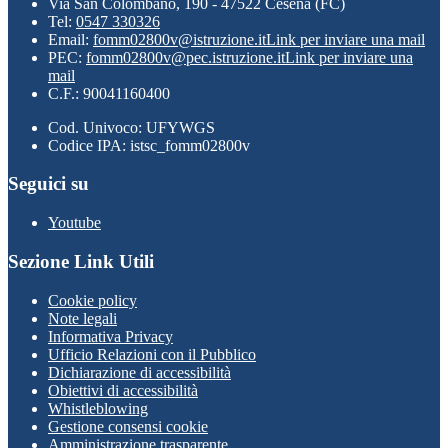
Via San Colombano, 190 - 47522 Cesena (FC)
Tel:
0547 330326
Email:
fomm02800v@istruzione.it
Link per inviare una mail
PEC:
fomm02800v@pec.istruzione.it
Link per inviare una
mail
C.F.: 90041160400
Cod. Univoco: UFYWGS
Codice IPA: istsc_fomm02800v
Seguici su
Youtube
Sezione Link Utili
Cookie policy
Note legali
Informativa Privacy
Ufficio Relazioni con il Pubblico
Dichiarazione di accessibilità
Obiettivi di accessibilità
Whistleblowing
Gestione consensi cookie
Amministrazione trasparente