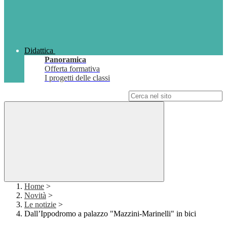
Didattica
Panoramica
Offerta formativa
I progetti delle classi
Campo di ricerca per le pagine del sito
Home
>
Novità
>
Le notizie
>
Dall’Ippodromo a palazzo "Mazzini-Marinelli" in bici