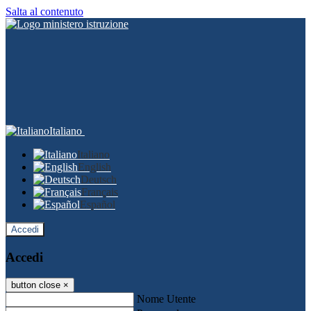
Salta al contenuto
Italiano
Italiano
English
Deutsch
Français
Español
Accedi
Accedi
button close
×
Nome Utente