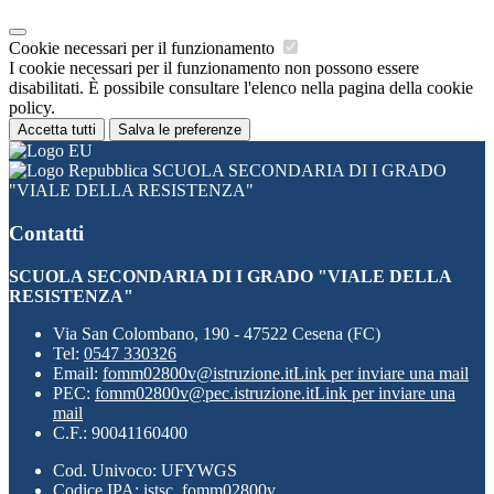
Cookie necessari per il funzionamento
I cookie necessari per il funzionamento non possono essere
disabilitati. È possibile consultare l'elenco nella pagina della cookie
policy.
Accetta tutti
Salva le preferenze
SCUOLA SECONDARIA DI I GRADO
"VIALE DELLA RESISTENZA"
Contatti
SCUOLA SECONDARIA DI I GRADO "VIALE DELLA
RESISTENZA"
Via San Colombano, 190 - 47522 Cesena (FC)
Tel:
0547 330326
Email:
fomm02800v@istruzione.it
Link per inviare una mail
PEC:
fomm02800v@pec.istruzione.it
Link per inviare una
mail
C.F.: 90041160400
Cod. Univoco: UFYWGS
Codice IPA: istsc_fomm02800v