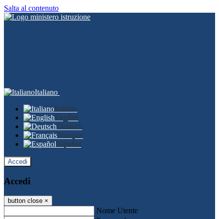
Salta al contenuto
Italiano
Italiano
English
Deutsch
Français
Español
Accedi
Accedi
button close
×
Nome Utente