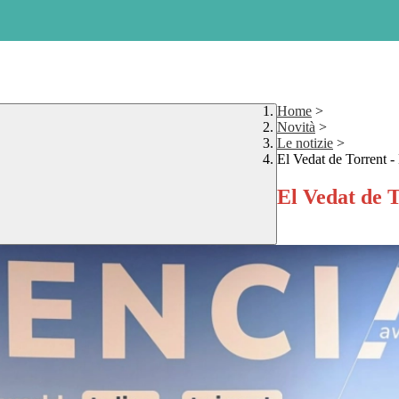
Home
>
Novità
>
Le notizie
>
El Vedat de Torrent 
El Vedat de 