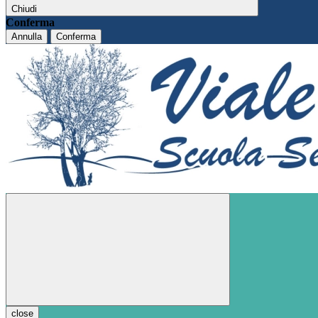
Chiudi
Conferma
Annulla
Conferma
close