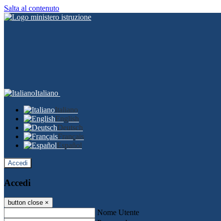
Salta al contenuto
Italiano
Italiano
English
Deutsch
Français
Español
Accedi
Accedi
button close
×
Nome Utente