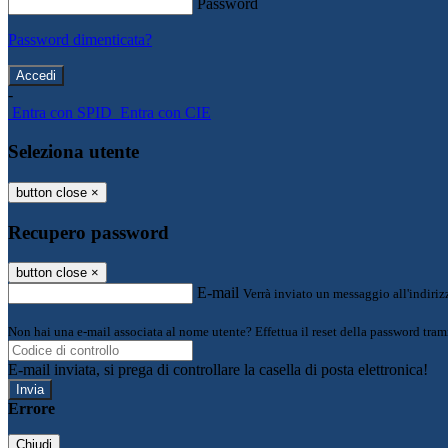
Password
Password dimenticata?
-
Entra con SPID
Entra con CIE
Seleziona utente
button close
×
Recupero password
button close
×
E-mail
Verrà inviato un messaggio all'indirizz
Non hai una e-mail associata al nome utente? Effettua il reset della password tram
E-mail inviata, si prega di controllare la casella di posta elettronica!
Errore
Chiudi