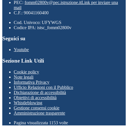
PEC:
fomm02800v@pec.istruzione.it
Link per inviare una
mail
C.F.: 90041160400
Cod. Univoco: UFYWGS
Codice IPA: istsc_fomm02800v
Seguici su
Youtube
Sezione Link Utili
Cookie policy
Note legali
Informativa Privacy
Ufficio Relazioni con il Pubblico
Dichiarazione di accessibilità
Obiettivi di accessibilità
Whistleblowing
Gestione consensi cookie
Amministrazione trasparente
Pagina visualizzata
1153
volte