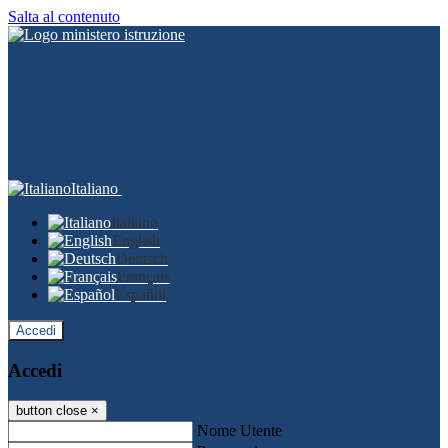
Salta al contenuto
Italiano
Italiano
English
Deutsch
Français
Español
Accedi
Accedi
button close
×
Nome Utente