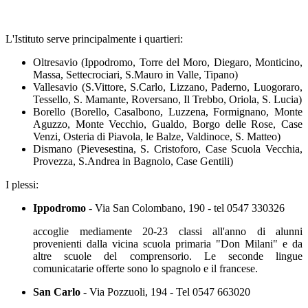
L'Istituto serve principalmente i quartieri:
Oltresavio (
Ippodromo, Torre del Moro, Diegaro, Monticino,
Massa, Settecrociari, S.Mauro in Valle, Tipano)
Vallesavio (S.Vittore, S.Carlo, Lizzano, Paderno, Luogoraro,
Tessello, S. Mamante, Roversano, Il Trebbo, Oriola, S. Lucia)
Borello (Borello, Casalbono, Luzzena, Formignano, Monte
Aguzzo, Monte Vecchio, Gualdo, Borgo delle Rose, Case
Venzi, Osteria di Piavola, le Balze, Valdinoce, S. Matteo)
Dismano (Pievesestina, S. Cristoforo, Case Scuola Vecchia,
Provezza, S.Andrea in Bagnolo, Case Gentili)
I plessi:
Ippodromo
- Via San Colombano, 190 - tel 0547 330326
accoglie mediamente 20-23 classi all'anno di alunni
provenienti dalla vicina scuola primaria "Don Milani" e da
altre scuole del comprensorio. Le seconde lingue
comunicatarie offerte sono lo spagnolo e il francese.
San Carlo
- Via Pozzuoli, 194 - Tel 0547 663020