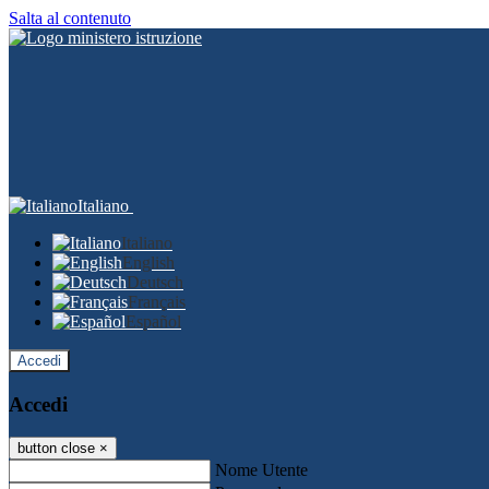
Salta al contenuto
Italiano
Italiano
English
Deutsch
Français
Español
Accedi
Accedi
button close
×
Nome Utente