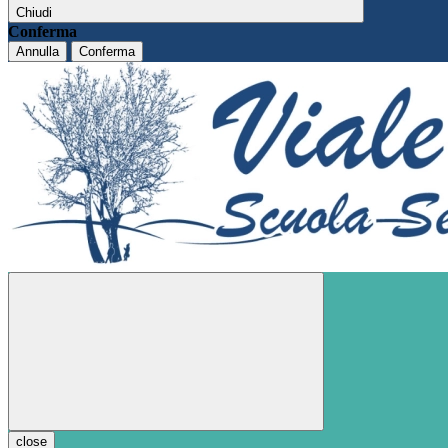
Chiudi
Conferma
Annulla
Conferma
close