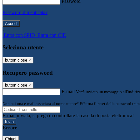
Password
Password dimenticata?
-
Entra con SPID
Entra con CIE
Seleziona utente
button close
×
Recupero password
button close
×
E-mail
Verrà inviato un messaggio all'indirizz
Non hai una e-mail associata al nome utente? Effettua il reset della password tram
E-mail inviata, si prega di controllare la casella di posta elettronica!
Errore
Chiudi