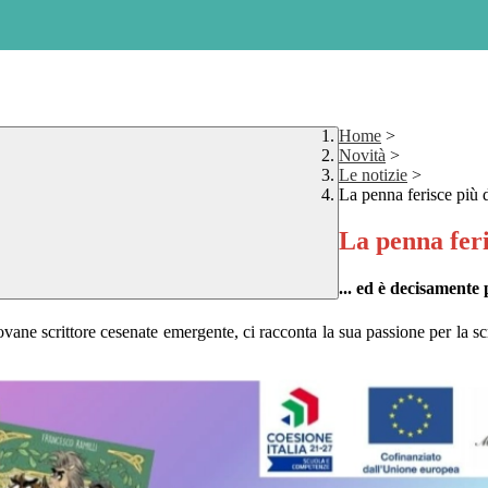
Home
>
Novità
>
Le notizie
>
La penna ferisce più d
La penna feri
... ed è decisamente
e scrittore cesenate emergente, ci racconta la sua passione per la scrit