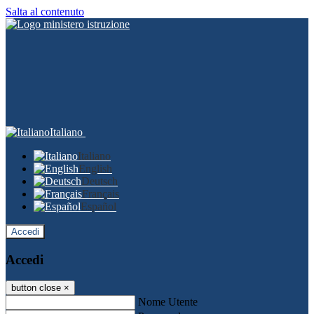
Salta al contenuto
Italiano
Italiano
English
Deutsch
Français
Español
Accedi
Accedi
button close
×
Nome Utente