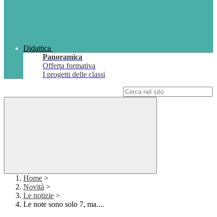
Didattica
Panoramica
Offerta formativa
I progetti delle classi
Campo di ricerca per le pagine del sito
Home
>
Novità
>
Le notizie
>
Le note sono solo 7, ma....