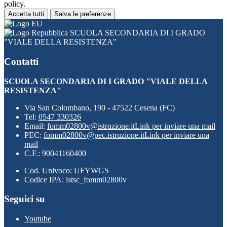
policy.
Accetta tutti
Salva le preferenze
SCUOLA SECONDARIA DI I GRADO
"VIALE DELLA RESISTENZA"
Contatti
SCUOLA SECONDARIA DI I GRADO "VIALE DELLA
RESISTENZA"
Via San Colombano, 190 - 47522 Cesena (FC)
Tel:
0547 330326
Email:
fomm02800v@istruzione.it
Link per inviare una mail
PEC:
fomm02800v@pec.istruzione.it
Link per inviare una
mail
C.F.: 90041160400
Cod. Univoco: UFYWGS
Codice IPA: istsc_fomm02800v
Seguici su
Youtube