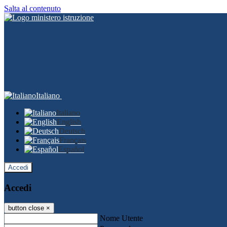
Salta al contenuto
Italiano
Italiano
English
Deutsch
Français
Español
Accedi
Accedi
button close
×
Nome Utente