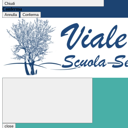
Chiudi
Conferma
Annulla
Conferma
close