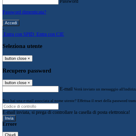
Password
Password dimenticata?
-
Entra con SPID
Entra con CIE
Seleziona utente
button close
×
Recupero password
button close
×
E-mail
Verrà inviato un messaggio all'indirizz
Non hai una e-mail associata al nome utente? Effettua il reset della password tram
E-mail inviata, si prega di controllare la casella di posta elettronica!
Errore
Chiudi