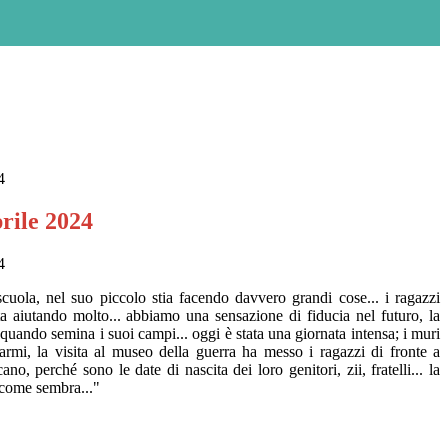
4
rile 2024
4
 scuola, nel suo piccolo stia facendo davvero grandi cose... i ragazzi
ta aiutando molto... abbiamo una sensazione di fiducia nel futuro, la
 quando semina i suoi campi... oggi è stata una giornata intensa; i muri
 armi, la visita al museo della guerra ha messo i ragazzi di fronte a
no, perché sono le date di nascita dei loro genitori, zii, fratelli... la
 come sembra..."