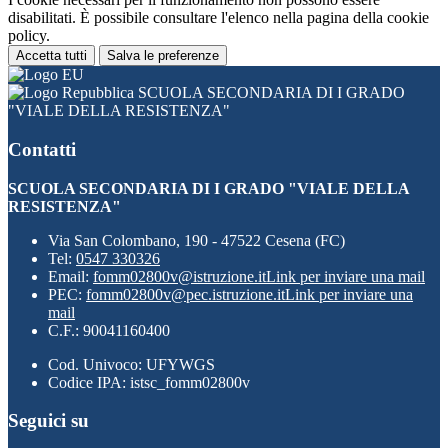
disabilitati. È possibile consultare l'elenco nella pagina della cookie
policy.
Accetta tutti
Salva le preferenze
SCUOLA SECONDARIA DI I GRADO
"VIALE DELLA RESISTENZA"
Contatti
SCUOLA SECONDARIA DI I GRADO "VIALE DELLA
RESISTENZA"
Via San Colombano, 190 - 47522 Cesena (FC)
Tel:
0547 330326
Email:
fomm02800v@istruzione.it
Link per inviare una mail
PEC:
fomm02800v@pec.istruzione.it
Link per inviare una
mail
C.F.: 90041160400
Cod. Univoco: UFYWGS
Codice IPA: istsc_fomm02800v
Seguici su