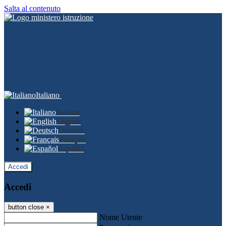
Salta al contenuto
Italiano
Italiano
English
Deutsch
Français
Español
Accedi
Accedi
button close
×
Nome Utente