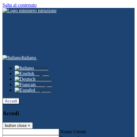
Salta al contenuto
Italiano
Italiano
English
Deutsch
Français
Español
Accedi
Accedi
button close
×
Nome Utente