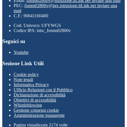
Email:
fomm02800v@istruzione.it
Link per inviare una mail
PEC:
fomm02800v@pec.istruzione.it
Link per inviare una
mail
C.F.: 90041160400
Cod. Univoco: UFYWGS
Codice IPA: istsc_fomm02800v
Seguici su
Youtube
Sezione Link Utili
Cookie policy
Note legali
Informativa Privacy
Ufficio Relazioni con il Pubblico
Dichiarazione di accessibilità
Obiettivi di accessibilità
Whistleblowing
Gestione consensi cookie
Amministrazione trasparente
Pagina visualizzata
2174
volte