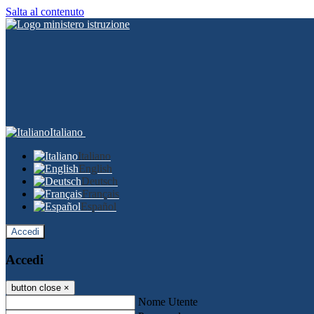
Salta al contenuto
Italiano
Italiano
English
Deutsch
Français
Español
Accedi
Accedi
button close
×
Nome Utente