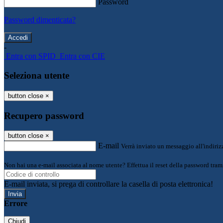
Password
Password dimenticata?
-
Entra con SPID
Entra con CIE
Seleziona utente
button close
×
Recupero password
button close
×
E-mail
Verrà inviato un messaggio all'indirizz
Non hai una e-mail associata al nome utente? Effettua il reset della password tram
E-mail inviata, si prega di controllare la casella di posta elettronica!
Errore
Chiudi