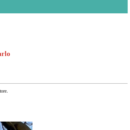
arlo
tore.