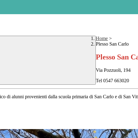
Home
>
Plesso San Carlo
Plesso San C
Via Pozzuoli, 194
Tel 0547 663020
co di alunni provenienti dalla scuola primaria di San Carlo e di San Vit