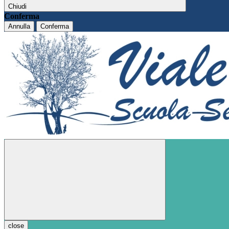
Chiudi
Conferma
Annulla
Conferma
close