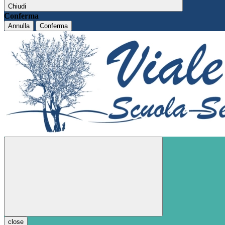
Chiudi
Conferma
Annulla
Conferma
close