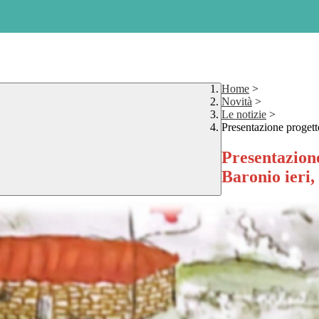
Home
>
Novità
>
Le notizie
>
Presentazione progett
Presentazion
Baronio ieri