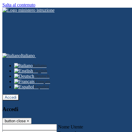
Salta al contenuto
Italiano
Italiano
English
Deutsch
Français
Español
Accedi
Accedi
button close
×
Nome Utente