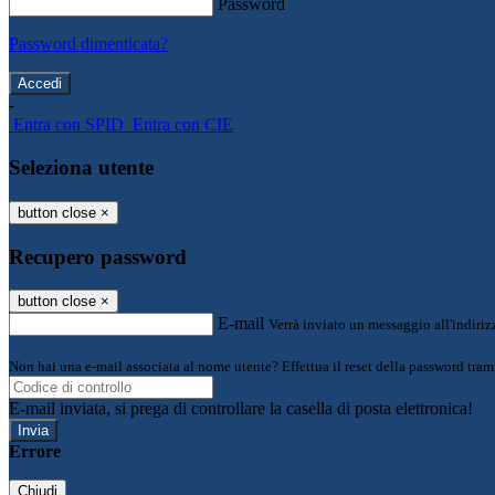
Password
Password dimenticata?
-
Entra con SPID
Entra con CIE
Seleziona utente
button close
×
Recupero password
button close
×
E-mail
Verrà inviato un messaggio all'indirizz
Non hai una e-mail associata al nome utente? Effettua il reset della password tram
E-mail inviata, si prega di controllare la casella di posta elettronica!
Errore
Chiudi