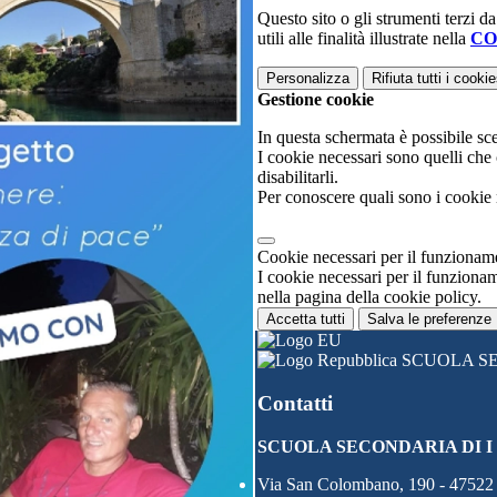
Questo sito o gli strumenti terzi d
utili alle finalità illustrate nella
CO
Personalizza
Rifiuta tutti
i cookie
Gestione cookie
In questa schermata è possibile sce
I cookie necessari sono quelli che
disabilitarli.
Per conoscere quali sono i cookie 
Cookie necessari per il funziona
I cookie necessari per il funzionam
nella pagina della cookie policy.
Accetta tutti
Salva le preferenze
SCUOLA SE
Contatti
SCUOLA SECONDARIA DI I
Via San Colombano, 190 - 47522