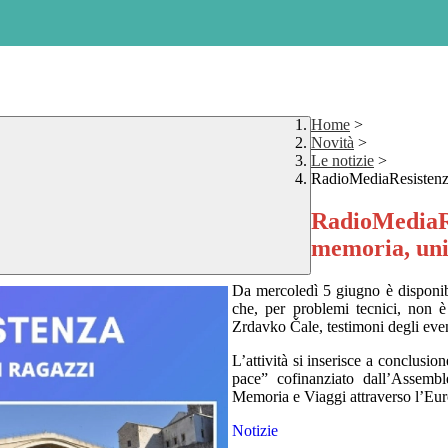
Home
>
Novità
>
Le notizie
>
RadioMediaResistenza:
RadioMediaRes
memoria, uni
Da
mercoledì 5 giugno è d
isponi
che, per problemi tecnici, non 
Zrdavko Čale, testimoni degli event
L’attività si inserisce a conclusio
pace
” cofinanziato dall’Assemb
Memoria e Viaggi attraverso l’Eu
Notizie