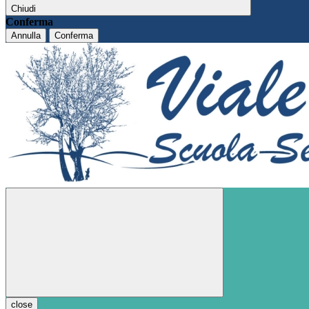
Chiudi
Conferma
Annulla
Conferma
close