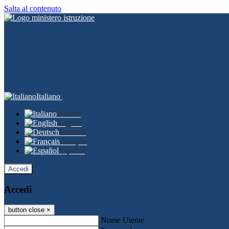
Salta al contenuto
Italiano
Italiano
English
Deutsch
Français
Español
Accedi
Accedi
button close
×
Nome Utente