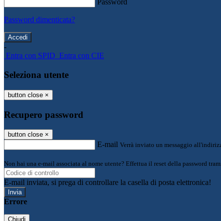
Password
Password dimenticata?
-
Entra con SPID
Entra con CIE
Seleziona utente
button close
×
Recupero password
button close
×
E-mail
Verrà inviato un messaggio all'indirizz
Non hai una e-mail associata al nome utente? Effettua il reset della password tram
E-mail inviata, si prega di controllare la casella di posta elettronica!
Errore
Chiudi