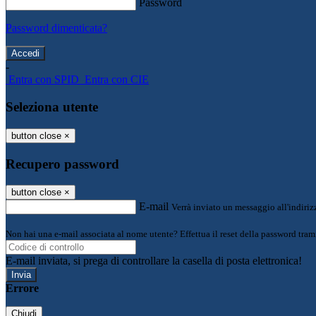
Password
Password dimenticata?
-
Entra con SPID
Entra con CIE
Seleziona utente
button close
×
Recupero password
button close
×
E-mail
Verrà inviato un messaggio all'indirizz
Non hai una e-mail associata al nome utente? Effettua il reset della password tram
E-mail inviata, si prega di controllare la casella di posta elettronica!
Errore
Chiudi