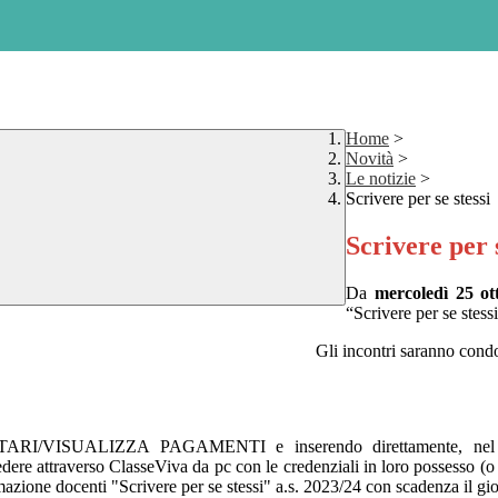
Home
>
Novità
>
Le notizie
>
Scrivere per se stessi
Scrivere per s
Da
mercoledì 25 ot
“Scrivere per se stes
Gli incontri saranno condott
/VISUALIZZA PAGAMENTI e inserendo direttamente, nel riquad
ere attraverso ClasseViva da pc con le credenziali in loro possesso (
mazione docenti "Scrivere per se stessi" a.s. 2023/24 con scadenza il g