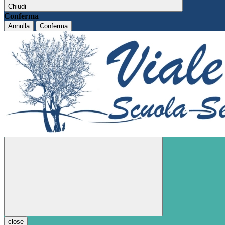
Chiudi
Conferma
Annulla
Conferma
close