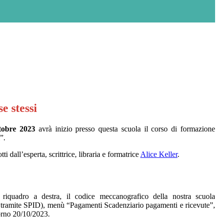
e stessi
tobre 2023
avrà inizio presso questa scuola il corso di formazione
si”.
i dall’esperta, scrittrice, libraria e formatrice
Alice Keller
.
ro a destra, il codice meccanografico della nostra scuola
o tramite SPID), menù “Pagamenti Scadenziario pagamenti e ricevute”,
iorno 20/10/2023.