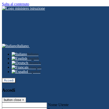
Salta al contenuto
Italiano
Italiano
English
Deutsch
Français
Español
Accedi
Accedi
button close
×
Nome Utente