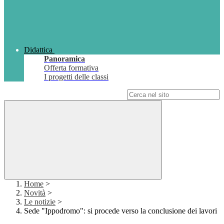
Didattica
Panoramica
Offerta formativa
I progetti delle classi
Campo di ricerca per le pagine del sito
Home
>
Novità
>
Le notizie
>
Sede "Ippodromo": si procede verso la conclusione dei lavori