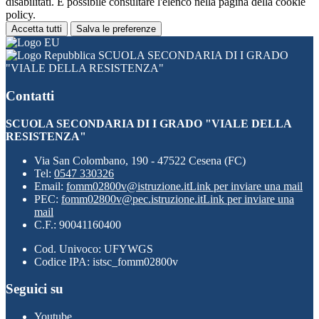
disabilitati. È possibile consultare l'elenco nella pagina della cookie
policy.
Accetta tutti
Salva le preferenze
SCUOLA SECONDARIA DI I GRADO
"VIALE DELLA RESISTENZA"
Contatti
SCUOLA SECONDARIA DI I GRADO "VIALE DELLA
RESISTENZA"
Via San Colombano, 190 - 47522 Cesena (FC)
Tel:
0547 330326
Email:
fomm02800v@istruzione.it
Link per inviare una mail
PEC:
fomm02800v@pec.istruzione.it
Link per inviare una
mail
C.F.: 90041160400
Cod. Univoco: UFYWGS
Codice IPA: istsc_fomm02800v
Seguici su
Youtube