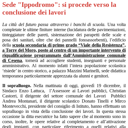
Sede "Ippodromo": si procede verso la
conclusione dei lavori
La città del futuro passa attraverso i banchi di scuola.
Una volta
completate le ultime finiture interne (lucidatura delle pavimentazioni,
tinteggiature delle pareti, sistemazione dei parapetti delle scale e
posa dei sanitari, oltre che dei pannelli fonoassorbenti), l’edificio
della
scuola
secondaria di primo grado “Viale della Resistenza”,
a Torre del Moro, posto al centro di un importante intervento di
riqualificazione programmato dall’Amministrazione comunale
di Cesena
, tornerà ad accogliere studenti, insegnanti e personale
amministrativo. Al momento infatti l’intera popolazione scolastica
‘risiede’ in centro storico, a palazzo Mazzini Marinelli, sede didattica
temporanea particolarmente apprezzata da alunni e genitori.
Il sopralluogo.
Nella mattinata di oggi, giovedì 19 dicembre, il
Sindaco Enzo Lattuca, l’Assessore ai Lavori pubblici, Christian
Castorri, il dirigente del settore comunale dei Lavori Pubblici
Andrea Montanari, il dirigente scolastico Donato Tinelli e Mirco
Montevecchi, presidente del consiglio di Istituto, hanno effettuato un
sopralluogo in vista della conclusione dei lavori. In questa stessa
occasione la ditta esecutrice ha fatto sapere che al momento sono in
corso, inoltre, le opere relative al completamento e all’attivazione
degli impianti, con particolare riferimento a quelli relativi alla