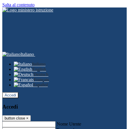
Salta al contenuto
Italiano
Italiano
English
Deutsch
Français
Español
Accedi
Accedi
button close
×
Nome Utente