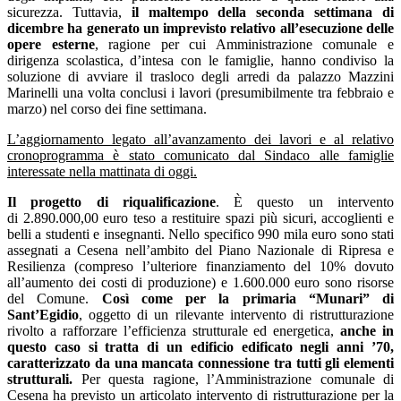
sicurezza. Tuttavia,
il maltempo della seconda settimana di
dicembre ha generato un imprevisto relativo all’esecuzione delle
opere esterne
, ragione per cui Amministrazione comunale e
dirigenza scolastica, d’intesa con le famiglie, hanno condiviso la
soluzione di avviare il trasloco degli arredi da palazzo Mazzini
Marinelli una volta conclusi i lavori (presumibilmente tra febbraio e
marzo) nel corso dei fine settimana.
L’aggiornamento legato all’avanzamento dei lavori e al relativo
cronoprogramma è stato comunicato dal Sindaco alle famiglie
interessate nella mattinata di oggi.
Il progetto di riqualificazione
. È questo un intervento
di 2.890.000,00 euro teso a restituire spazi più sicuri, accoglienti e
belli a studenti e insegnanti. Nello specifico 990 mila euro sono stati
assegnati a Cesena nell’ambito del Piano Nazionale di Ripresa e
Resilienza (compreso l’ulteriore finanziamento del 10% dovuto
all’aumento dei costi di produzione) e 1.600.000 euro sono risorse
del Comune.
Così come per la primaria “Munari” di
Sant’Egidio
, oggetto di un rilevante intervento di ristrutturazione
rivolto a rafforzare l’efficienza strutturale ed energetica,
anche in
questo caso si tratta di un edificio edificato negli anni ’70,
caratterizzato da una mancata connessione tra tutti gli elementi
strutturali.
Per questa ragione, l’Amministrazione comunale di
Cesena ha previsto
un articolato intervento
di ristrutturazione per la