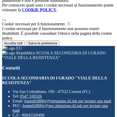
piattaforma e non è possibile disabilitarli.
Per conoscere quali sono i cookie necessari al funzionamento potete
visionare la
COOKIE POLICY
.
Cookie necessari per il funzionamento
I cookie necessari per il funzionamento non possono essere
disabilitati. È possibile consultare l'elenco nella pagina della cookie
policy.
Accetta tutti
Salva le preferenze
SCUOLA SECONDARIA DI I GRADO
"VIALE DELLA RESISTENZA"
Contatti
SCUOLA SECONDARIA DI I GRADO "VIALE DELLA
RESISTENZA"
Via San Colombano, 190 - 47522 Cesena (FC)
Tel:
0547 330326
Email:
fomm02800v@istruzione.it
Link per inviare una mail
PEC:
fomm02800v@pec.istruzione.it
Link per inviare una
mail
C.F.: 90041160400