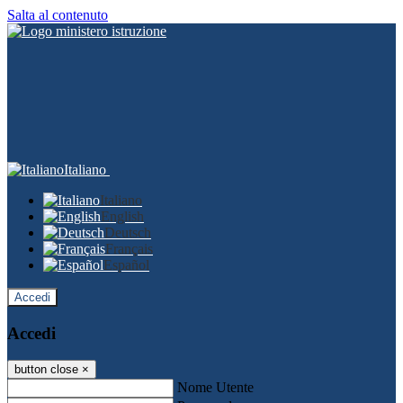
Salta al contenuto
Italiano
Italiano
English
Deutsch
Français
Español
Accedi
Accedi
button close
×
Nome Utente