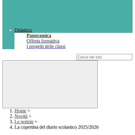
Didattica
Panoramica
Offerta formativa
I progetti delle classi
Campo di ricerca per le pagine del sito
Home
>
Novità
>
Le notizie
>
La copertina del diario scolastico 2025/2026