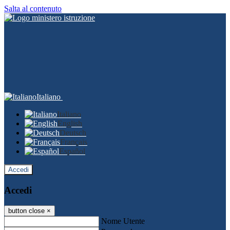
Salta al contenuto
Italiano
Italiano
English
Deutsch
Français
Español
Accedi
Accedi
button close
×
Nome Utente