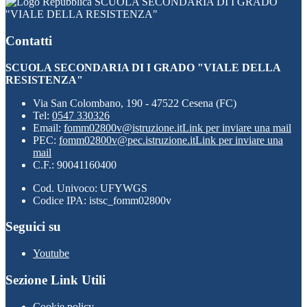
SCUOLA SECONDARIA DI I GRADO
"VIALE DELLA RESISTENZA"
Contatti
SCUOLA SECONDARIA DI I GRADO "VIALE DELLA
RESISTENZA"
Via San Colombano, 190 - 47522 Cesena (FC)
Tel:
0547 330326
Email:
fomm02800v@istruzione.it
Link per inviare una mail
PEC:
fomm02800v@pec.istruzione.it
Link per inviare una
mail
C.F.: 90041160400
Cod. Univoco: UFYWGS
Codice IPA: istsc_fomm02800v
Seguici su
Youtube
Sezione Link Utili
Cookie policy