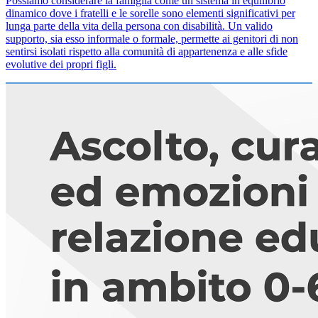
Possiamo considerare la famiglia come un sistema in equilibrio
dinamico dove i fratelli e le sorelle sono elementi significativi per
lunga parte della vita della persona con disabilità. Un valido
supporto, sia esso informale o formale, permette ai genitori di non
sentirsi isolati rispetto alla comunità di appartenenza e alle sfide
evolutive dei propri figli.