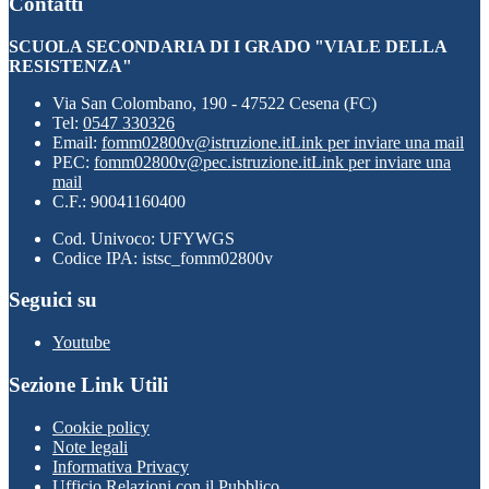
Contatti
SCUOLA SECONDARIA DI I GRADO "VIALE DELLA
RESISTENZA"
Via San Colombano, 190 - 47522 Cesena (FC)
Tel:
0547 330326
Email:
fomm02800v@istruzione.it
Link per inviare una mail
PEC:
fomm02800v@pec.istruzione.it
Link per inviare una
mail
C.F.: 90041160400
Cod. Univoco: UFYWGS
Codice IPA: istsc_fomm02800v
Seguici su
Youtube
Sezione Link Utili
Cookie policy
Note legali
Informativa Privacy
Ufficio Relazioni con il Pubblico