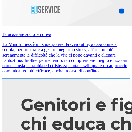
Educazione socio-emotiva
La Mindfulness è un superpotere davvero utile, a casa come a
scuola, per imparare a gestire meglio lo stress, affrontare più
serenamente le difficoltà che la vita ci pone davanti e allenare
l'autostima. Inoltre, permettendoci di comprendere meglio emozioni
come l'ansia, la rabbia e la tristezza, aiuta a sviluppare un approccio
comunicativo più efficace, anche in caso di conflitto.