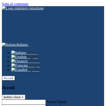
Salta al contenuto
Italiano
Italiano
English
Deutsch
Français
Español
Accedi
Accedi
button close
×
Nome Utente