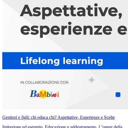
Genitori e figli: chi educa chi? Aspettative, Esperienze e Scelte
Imitazione ed esempio. Educazione e addestramento. L’onere della