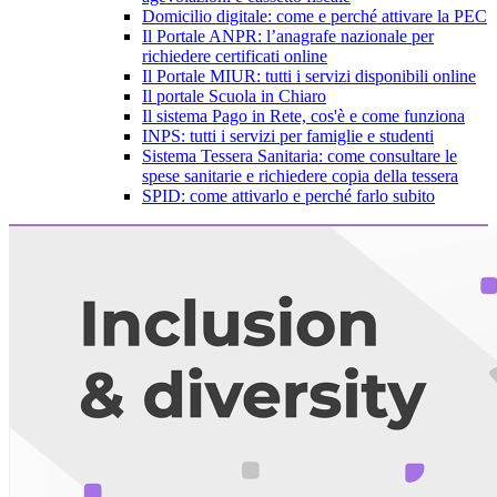
Domicilio digitale: come e perché attivare la PEC
Il Portale ANPR: l’anagrafe nazionale per
richiedere certificati online
Il Portale MIUR: tutti i servizi disponibili online
Il portale Scuola in Chiaro
Il sistema Pago in Rete, cos'è e come funziona
INPS: tutti i servizi per famiglie e studenti
Sistema Tessera Sanitaria: come consultare le
spese sanitarie e richiedere copia della tessera
SPID: come attivarlo e perché farlo subito