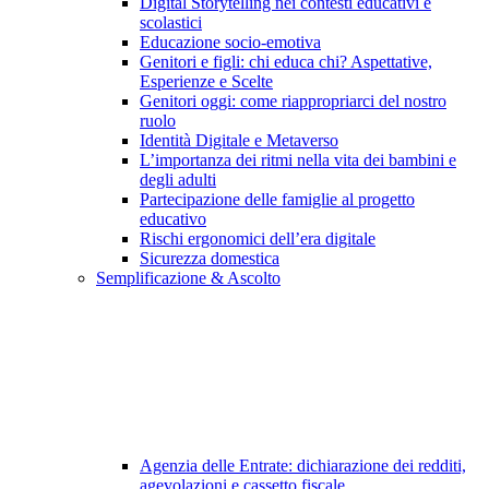
Digital Storytelling nei contesti educativi e
scolastici
Educazione socio-emotiva
Genitori e figli: chi educa chi? Aspettative,
Esperienze e Scelte
Genitori oggi: come riappropriarci del nostro
ruolo
Identità Digitale e Metaverso
L’importanza dei ritmi nella vita dei bambini e
degli adulti
Partecipazione delle famiglie al progetto
educativo
Rischi ergonomici dell’era digitale
Sicurezza domestica
Semplificazione & Ascolto
Agenzia delle Entrate: dichiarazione dei redditi,
agevolazioni e cassetto fiscale