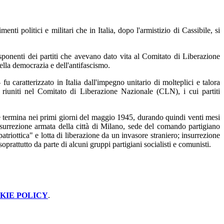
 politici e militari che in Italia, dopo l'armistizio di Cassibile, si
sponenti dei partiti che avevano dato vita al Comitato di Liberazione
 della democrazia e dell'antifascismo.
 caratterizzato in Italia dall'impegno unitario di molteplici e talora
nza riuniti nel Comitato di Liberazione Nazionale (CLN), i cui partiti
 e termina nei primi giorni del maggio 1945, durando quindi venti mesi
insurrezione armata della città di Milano, sede del comando partigiano
triottica" e lotta di liberazione da un invasore straniero; insurrezione
soprattutto da parte di alcuni gruppi partigiani socialisti e comunisti.
KIE POLICY
.