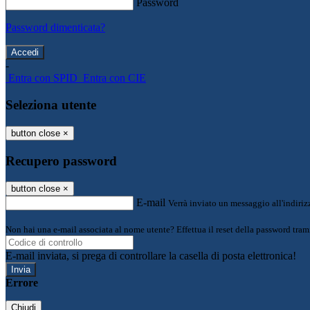
Password
Password dimenticata?
-
Entra con SPID
Entra con CIE
Seleziona utente
button close
×
Recupero password
button close
×
E-mail
Verrà inviato un messaggio all'indirizz
Non hai una e-mail associata al nome utente? Effettua il reset della password tram
E-mail inviata, si prega di controllare la casella di posta elettronica!
Errore
Chiudi