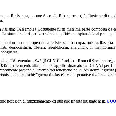
mente Resistenza, oppure Secondo Risorgimento) fu l'insieme di movimenti
a.
a Italiana: l'Assemblea Costituente fu in massima parte composta da e
la sintesi tra le rispettive tradizioni politiche e ispirandola ai princìpi
io fenomeno europeo della resistenza all'occupazione nazifascista – fu
alisti, democristiani, liberali, repubblicani, anarchici), in maggiora
 dopoguerra.
istizio dell'8 settembre 1943 (il CLN fu fondato a Roma il 9 settembre),
e 1945 fa riferimento alla data dell'appello diramato dal CLNAI per l'
raneamente presenti all'interno del fenomeno della Resistenza: "guerra pa
zionisti con i tedeschi; "guerra di classe", con aspettative rivoluzionarie 
kie necessari al funzionamento ed utili alle finalità illustrate nella
COO