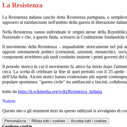
La Resistenza
La Resistenza italiana (anche detta Resistenza partigiana, o semplice
opposero al nazifascismo nell'ambito della guerra di liberazione italian
Nella Resistenza vanno individuate le origini stesse della Repubblic
Nazionale e che, a guerra finita, scrissero la Costituzione fondandola sul
Il movimento della Resistenza – inquadrabile storicamente nel più amp
opposti orientamenti politici (comunisti, azionisti, monarchici, soci
componenti avrebbero più tardi costituito insieme i primi governi del
Il periodo storico in cui il movimento fu attivo ha inizio dopo l'arm
circa. La scelta di celebrare la fine di quel periodo con il 25 april
dell'Alta Italia. Alcuni storici hanno evidenziato più aspetti contempo
popolare spontanea; "guerra civile" tra antifascisti e fascisti, collabora
tratto da
https://it.wikipedia.org/wiki/Resistenza_italiana
Notizie
Questo sito o gli strumenti terzi da questo utilizzati si avvalgono di coo
Personalizza
Rifiuta tutti
i cookies
Accetta tutti
i cookies
Gestione cookie