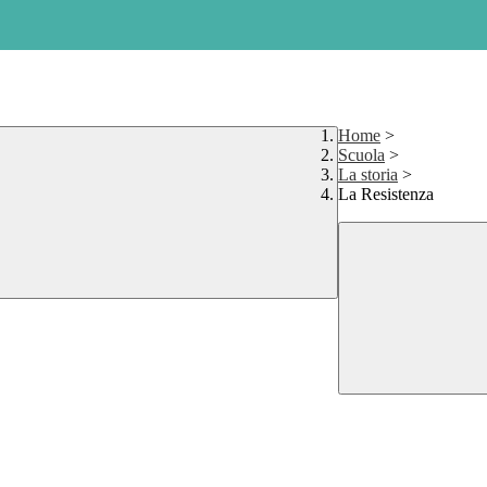
Home
>
Scuola
>
La storia
>
La Resistenza