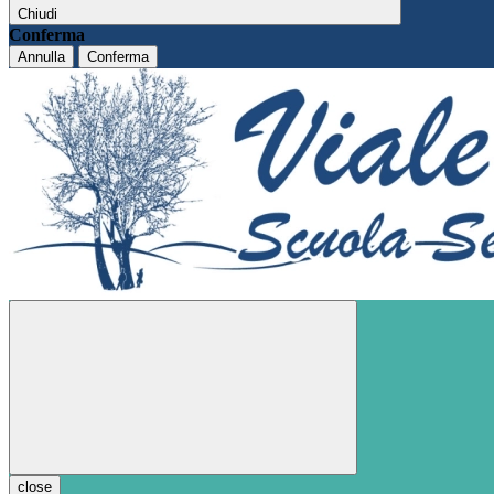
Chiudi
Conferma
Annulla
Conferma
close