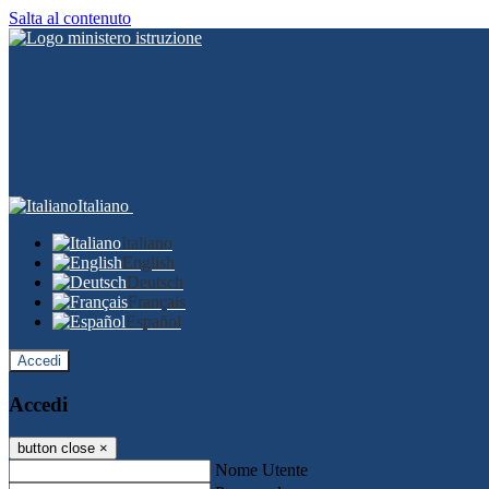
Salta al contenuto
Italiano
Italiano
English
Deutsch
Français
Español
Accedi
Accedi
button close
×
Nome Utente