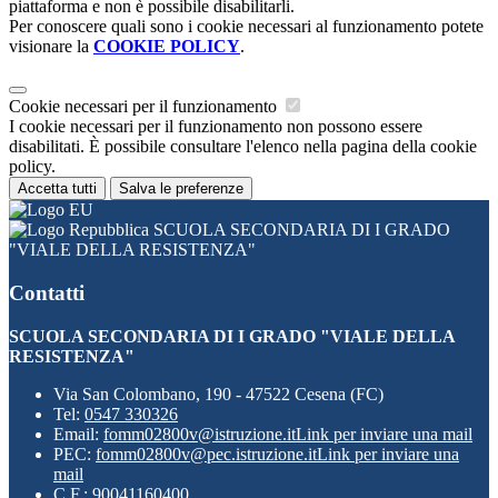
piattaforma e non è possibile disabilitarli.
Per conoscere quali sono i cookie necessari al funzionamento potete
visionare la
COOKIE POLICY
.
Cookie necessari per il funzionamento
I cookie necessari per il funzionamento non possono essere
disabilitati. È possibile consultare l'elenco nella pagina della cookie
policy.
Accetta tutti
Salva le preferenze
SCUOLA SECONDARIA DI I GRADO
"VIALE DELLA RESISTENZA"
Contatti
SCUOLA SECONDARIA DI I GRADO "VIALE DELLA
RESISTENZA"
Via San Colombano, 190 - 47522 Cesena (FC)
Tel:
0547 330326
Email:
fomm02800v@istruzione.it
Link per inviare una mail
PEC:
fomm02800v@pec.istruzione.it
Link per inviare una
mail
C.F.: 90041160400