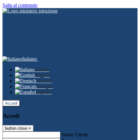
Salta al contenuto
Italiano
Italiano
English
Deutsch
Français
Español
Accedi
Accedi
button close
×
Nome Utente