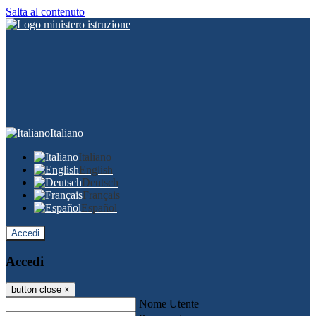
Salta al contenuto
Italiano
Italiano
English
Deutsch
Français
Español
Accedi
Accedi
button close
×
Nome Utente