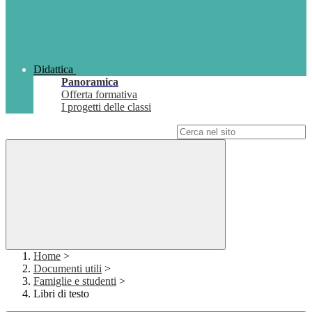
Didattica
Panoramica
Offerta formativa
I progetti delle classi
Campo di ricerca per le pagine del sito
Home
>
Documenti utili
>
Famiglie e studenti
>
Libri di testo