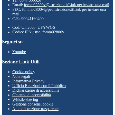
Tel:
0547 330326
Email:
fomm02800v@istruzione.it
Link per inviare una mail
PEC:
fomm02800v@pec.istruzione.it
Link per inviare una
mail
C.F.: 90041160400
Cod. Univoco: UFYWGS
Codice IPA: istsc_fomm02800v
Seguici su
Youtube
Sezione Link Utili
Cookie policy
Note legali
Informativa Privacy
Ufficio Relazioni con il Pubblico
Dichiarazione di accessibilità
Obiettivi di accessibilità
Whistleblowing
Gestione consensi cookie
Amministrazione trasparente