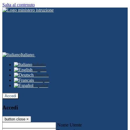
Salta al contenuto
Italiano
Italiano
English
Deutsch
Français
Español
Accedi
Accedi
button close
×
Nome Utente