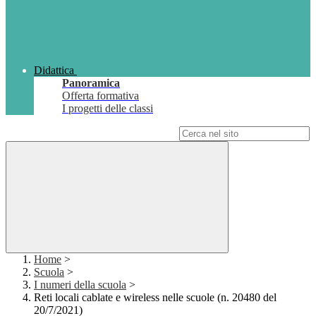
Didattica
Panoramica
Offerta formativa
I progetti delle classi
Campo di ricerca per le pagine del sito
Home
>
Scuola
>
I numeri della scuola
>
Reti locali cablate e wireless nelle scuole (n. 20480 del
20/7/2021)