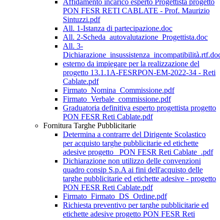
Affidamento incarico esperto Progettista progetto
PON FESR RETI CABLATE - Prof. Maurizio
Sintuzzi.pdf
All. 1-Istanza di partecipazione.doc
All. 2-Scheda_autovalutazione_Progettista.doc
All. 3-
Dichiarazione_insussistenza_incompatibilità.rtf.do
esterno da impiegare per la realizzazione del
progetto 13.1.1A-FESRPON-EM-2022-34 - Reti
Cablate.pdf
Firmato_Nomina_Commissione.pdf
Firmato_Verbale_commissione.pdf
Graduatoria definitiva esperto progettista progetto
PON FESR Reti Cablate.pdf
Fornitura Targhe Pubblicitarie
Determina a contrarre del Dirigente Scolastico
per acquisto targhe pubblicitarie ed etichette
adesive progetto _PON FESR Reti Cablate_.pdf
Dichiarazione non utilizzo delle convenzioni
quadro consip S.p.A ai fini dell'acquisto delle
targhe pubblicitarie ed etichette adesive - progetto
PON FESR Reti Cablate.pdf
Firmato_Firmato_DS_Ordine.pdf
Richiesta preventivo per targhe pubblicitarie ed
etichette adesive progetto PON FESR Reti