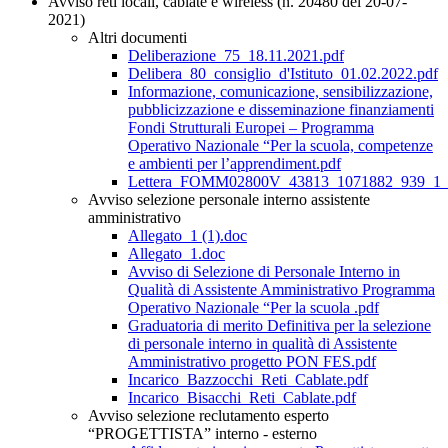
Avviso reti locali, cablate e wireless (n. 20480 del 20-07-
2021)
Altri documenti
Deliberazione_75_18.11.2021.pdf
Delibera_80_consiglio_d'Istituto_01.02.2022.pdf
Informazione, comunicazione, sensibilizzazione,
pubblicizzazione e disseminazione finanziamenti
Fondi Strutturali Europei – Programma
Operativo Nazionale “Per la scuola, competenze
e ambienti per l’apprendiment.pdf
Lettera_FOMM02800V_43813_1071882_939_1_Au
Avviso selezione personale interno assistente
amministrativo
Allegato_1 (1).doc
Allegato_1.doc
Avviso di Selezione di Personale Interno in
Qualità di Assistente Amministrativo Programma
Operativo Nazionale “Per la scuola .pdf
Graduatoria di merito Definitiva per la selezione
di personale interno in qualità di Assistente
Amministrativo progetto PON FES.pdf
Incarico_Bazzocchi_Reti_Cablate.pdf
Incarico_Bisacchi_Reti_Cablate.pdf
Avviso selezione reclutamento esperto
“PROGETTISTA” interno - esterno