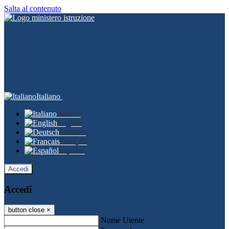
Salta al contenuto
Italiano
Italiano
English
Deutsch
Français
Español
Accedi
Accedi
button close
×
Nome Utente