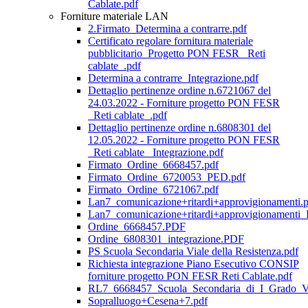
Cablate.pdf
Forniture materiale LAN
2.Firmato_Determina a contrarre.pdf
Certificato regolare fornitura materiale
pubblicitario_Progetto PON FESR _Reti
cablate_.pdf
Determina a contrarre_Integrazione.pdf
Dettaglio pertinenze ordine n.6721067 del
24.03.2022 - Forniture progetto PON FESR
_Reti cablate_.pdf
Dettaglio pertinenze ordine n.6808301 del
12.05.2022 - Forniture progetto PON FESR
_Reti cablate_ Integrazione.pdf
Firmato_Ordine_6668457.pdf
Firmato_Ordine_6720053_PED.pdf
Firmato_Ordine_6721067.pdf
Lan7_comunicazione+ritardi+approvigionamenti.
Lan7_comunicazione+ritardi+approvigionamenti_R
Ordine_6668457.PDF
Ordine_6808301_integrazione.PDF
PS Scuola Secondaria Viale della Resistenza.pdf
Richiesta integrazione Piano Esecutivo CONSIP
forniture progetto PON FESR Reti Cablate.pdf
RL7_6668457_Scuola_Secondaria_di_I_Grado_Via
Sopralluogo+Cesena+7.pdf