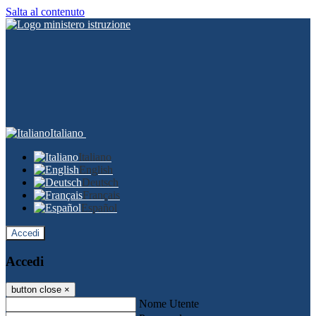
Salta al contenuto
Italiano
Italiano
English
Deutsch
Français
Español
Accedi
Accedi
button close
×
Nome Utente