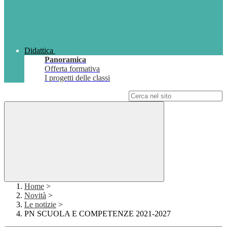
Didattica
Panoramica
Offerta formativa
I progetti delle classi
Campo di ricerca per le pagine del sito
Home
>
Novità
>
Le notizie
>
PN SCUOLA E COMPETENZE 2021-2027