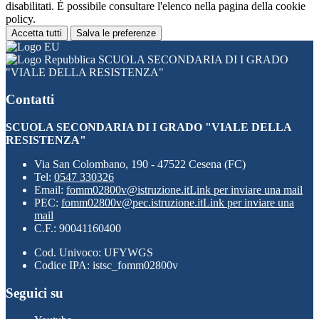
disabilitati. È possibile consultare l'elenco nella pagina della cookie
policy.
Accetta tutti
Salva le preferenze
SCUOLA SECONDARIA DI I GRADO
"VIALE DELLA RESISTENZA"
Contatti
SCUOLA SECONDARIA DI I GRADO "VIALE DELLA
RESISTENZA"
Via San Colombano, 190 - 47522 Cesena (FC)
Tel:
0547 330326
Email:
fomm02800v@istruzione.it
Link per inviare una mail
PEC:
fomm02800v@pec.istruzione.it
Link per inviare una
mail
C.F.: 90041160400
Cod. Univoco: UFYWGS
Codice IPA: istsc_fomm02800v
Seguici su