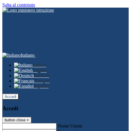
Salta al contenuto
Italiano
Italiano
English
Deutsch
Français
Español
Accedi
Accedi
button close
×
Nome Utente