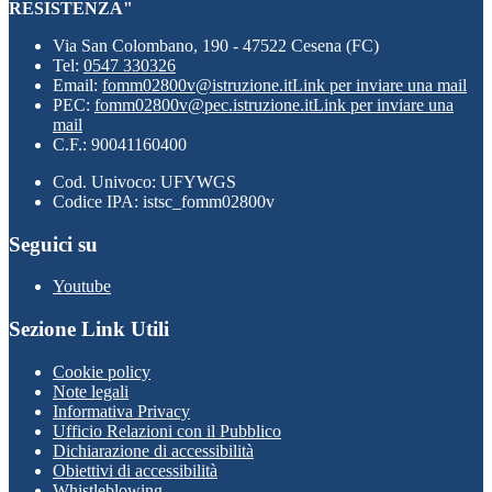
RESISTENZA"
Via San Colombano, 190 - 47522 Cesena (FC)
Tel:
0547 330326
Email:
fomm02800v@istruzione.it
Link per inviare una mail
PEC:
fomm02800v@pec.istruzione.it
Link per inviare una
mail
C.F.: 90041160400
Cod. Univoco: UFYWGS
Codice IPA: istsc_fomm02800v
Seguici su
Youtube
Sezione Link Utili
Cookie policy
Note legali
Informativa Privacy
Ufficio Relazioni con il Pubblico
Dichiarazione di accessibilità
Obiettivi di accessibilità
Whistleblowing