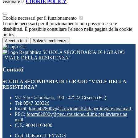
visionare la
COOKIE POLICY
.
Cookie necessari per il funzionamento
I cookie necessari per il funzionamento non possono essere
disabilitati. È possibile consultare l'elenco nella pagina della cookie
policy.
Accetta tutti
Salva le preferenze
SCUOLA SECONDARIA DI I GRADO
"VIALE DELLA RESISTENZA"
Contatti
SCUOLA SECONDARIA DI I GRADO "VIALE DELLA
RESISTENZA"
Via San Colombano, 190 - 47522 Cesena (FC)
Tel:
0547 330326
Email:
fomm02800v@istruzione.it
Link per inviare una mail
PEC:
fomm02800v@pec.istruzione.it
Link per inviare una
mail
C.F.: 90041160400
Cod. Univoco: UFYWGS