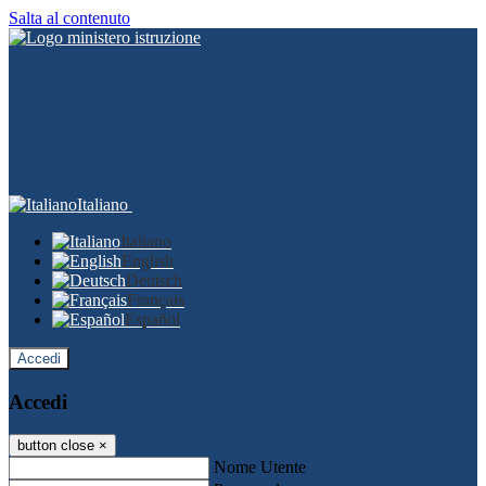
Salta al contenuto
Italiano
Italiano
English
Deutsch
Français
Español
Accedi
Accedi
button close
×
Nome Utente