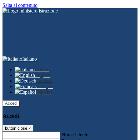
Salta al contenuto
Italiano
Italiano
English
Deutsch
Français
Español
Accedi
Accedi
button close
×
Nome Utente