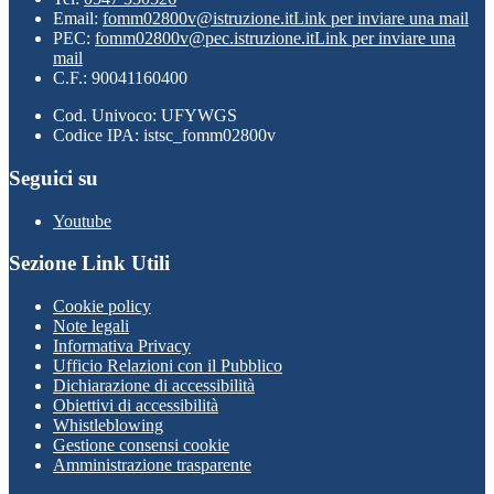
Email:
fomm02800v@istruzione.it
Link per inviare una mail
PEC:
fomm02800v@pec.istruzione.it
Link per inviare una
mail
C.F.: 90041160400
Cod. Univoco: UFYWGS
Codice IPA: istsc_fomm02800v
Seguici su
Youtube
Sezione Link Utili
Cookie policy
Note legali
Informativa Privacy
Ufficio Relazioni con il Pubblico
Dichiarazione di accessibilità
Obiettivi di accessibilità
Whistleblowing
Gestione consensi cookie
Amministrazione trasparente