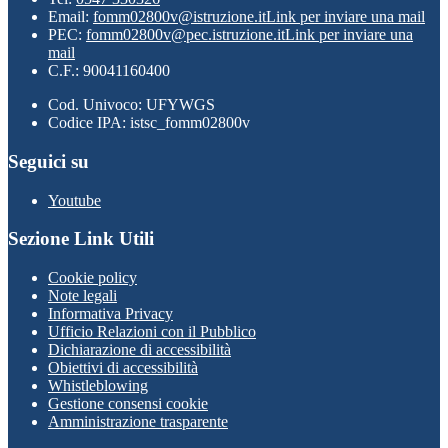
Email:
fomm02800v@istruzione.it
Link per inviare una mail
PEC:
fomm02800v@pec.istruzione.it
Link per inviare una
mail
C.F.: 90041160400
Cod. Univoco: UFYWGS
Codice IPA: istsc_fomm02800v
Seguici su
Youtube
Sezione Link Utili
Cookie policy
Note legali
Informativa Privacy
Ufficio Relazioni con il Pubblico
Dichiarazione di accessibilità
Obiettivi di accessibilità
Whistleblowing
Gestione consensi cookie
Amministrazione trasparente