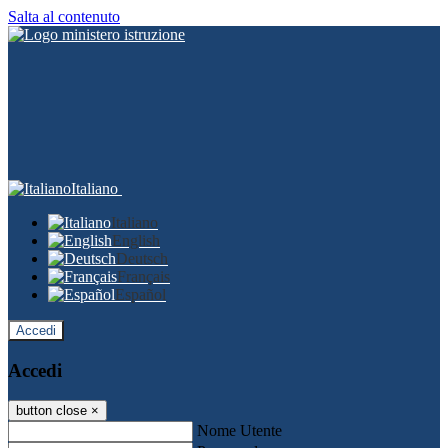
Salta al contenuto
Italiano
Italiano
English
Deutsch
Français
Español
Accedi
Accedi
button close
×
Nome Utente