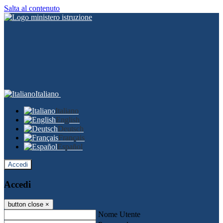
Salta al contenuto
Italiano
Italiano
English
Deutsch
Français
Español
Accedi
Accedi
button close
×
Nome Utente