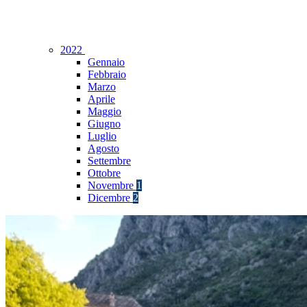
2022
Gennaio
Febbraio
Marzo
Aprile
Maggio
Giugno
Luglio
Agosto
Settembre
Ottobre
Novembre
1
Dicembre
2