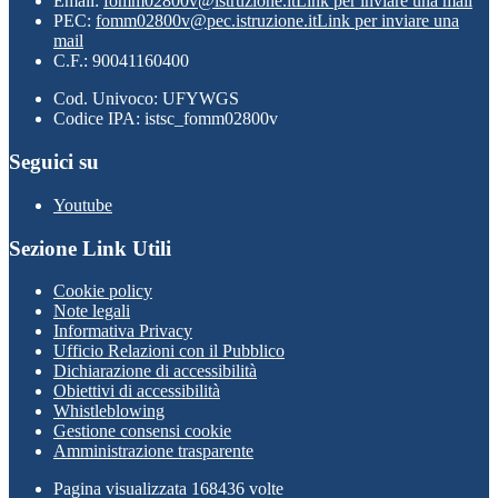
Email:
fomm02800v@istruzione.it
Link per inviare una mail
PEC:
fomm02800v@pec.istruzione.it
Link per inviare una
mail
C.F.: 90041160400
Cod. Univoco: UFYWGS
Codice IPA: istsc_fomm02800v
Seguici su
Youtube
Sezione Link Utili
Cookie policy
Note legali
Informativa Privacy
Ufficio Relazioni con il Pubblico
Dichiarazione di accessibilità
Obiettivi di accessibilità
Whistleblowing
Gestione consensi cookie
Amministrazione trasparente
Pagina visualizzata
168436
volte