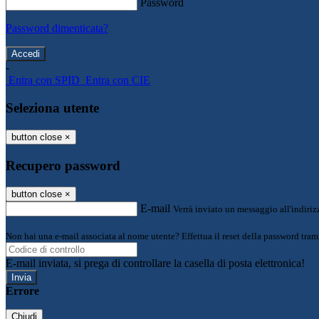
Password
Password dimenticata?
-
Entra con SPID
Entra con CIE
Seleziona utente
button close
×
Recupero password
button close
×
E-mail
Verrà inviato un messaggio all'indirizz
Non hai una e-mail associata al nome utente? Effettua il reset della password tram
E-mail inviata, si prega di controllare la casella di posta elettronica!
Errore
Chiudi