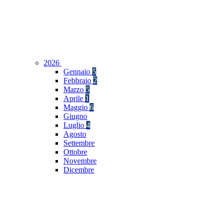
2026
Gennaio
5
Febbraio
2
Marzo
5
Aprile
1
Maggio
6
Giugno
Luglio
4
Agosto
Settembre
Ottobre
Novembre
Dicembre