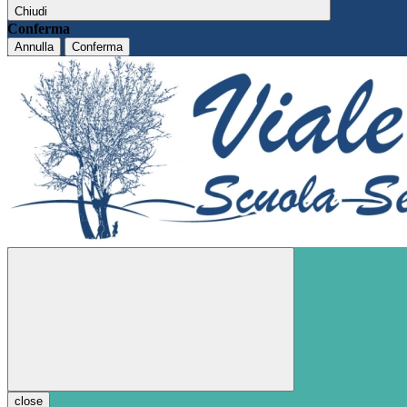
Chiudi
Conferma
Annulla
Conferma
close