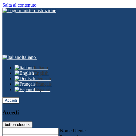
Salta al contenuto
Italiano
Italiano
English
Deutsch
Français
Español
Accedi
Accedi
button close
×
Nome Utente