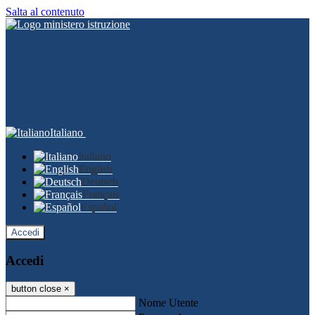
Salta al contenuto
Italiano
Italiano
English
Deutsch
Français
Español
Accedi
Accedi
button close
×
Nome Utente