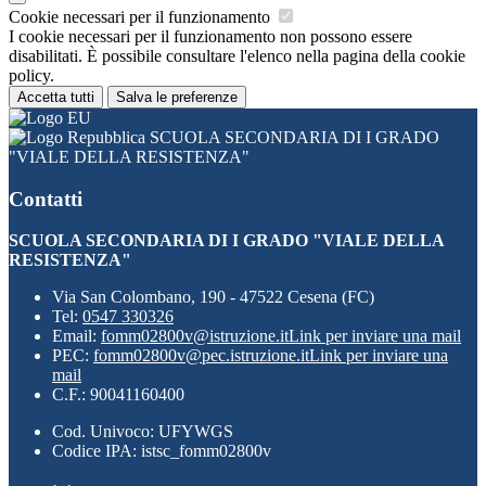
Cookie necessari per il funzionamento
I cookie necessari per il funzionamento non possono essere
disabilitati. È possibile consultare l'elenco nella pagina della cookie
policy.
Accetta tutti
Salva le preferenze
SCUOLA SECONDARIA DI I GRADO
"VIALE DELLA RESISTENZA"
Contatti
SCUOLA SECONDARIA DI I GRADO "VIALE DELLA
RESISTENZA"
Via San Colombano, 190 - 47522 Cesena (FC)
Tel:
0547 330326
Email:
fomm02800v@istruzione.it
Link per inviare una mail
PEC:
fomm02800v@pec.istruzione.it
Link per inviare una
mail
C.F.: 90041160400
Cod. Univoco: UFYWGS
Codice IPA: istsc_fomm02800v