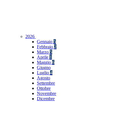
2026
Gennaio
5
Febbraio
2
Marzo
5
Aprile
1
Maggio
6
Giugno
Luglio
4
Agosto
Settembre
Ottobre
Novembre
Dicembre