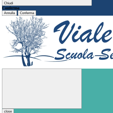
Chiudi
Conferma
Annulla
Conferma
close