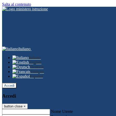
Salta al contenuto
Italiano
Italiano
English
Deutsch
Français
Español
Accedi
Accedi
button close
×
Nome Utente