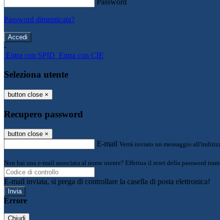
Password
Password dimenticata?
-
Entra con SPID
Entra con CIE
Seleziona utente
button close
×
Recupero password
button close
×
E-mail
Verrà inviato un messaggio all'indirizz
Non hai una e-mail associata al nome utente? Effettua il reset della password tram
E-mail inviata, si prega di controllare la casella di posta elettronica!
Errore
Chiudi