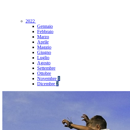
2022
Gennaio
Febbraio
Marzo
Aprile
Maggio
Giugno
Luglio
Agosto
Settembre
Ottobre
Novembre
1
Dicembre
2