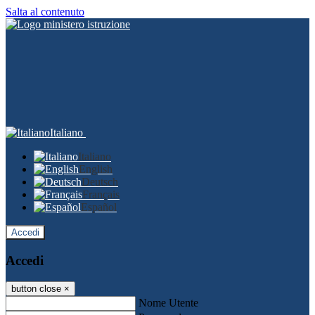
Salta al contenuto
Italiano
Italiano
English
Deutsch
Français
Español
Accedi
Accedi
button close
×
Nome Utente