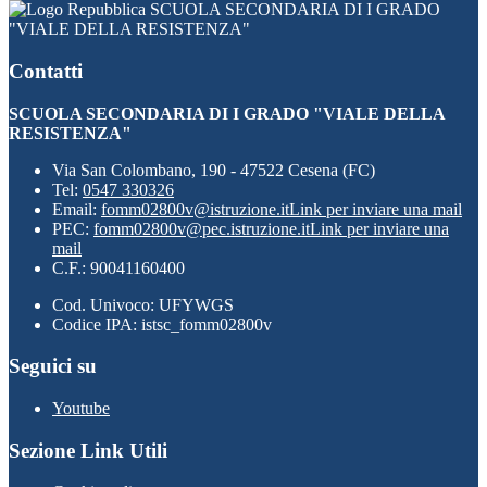
SCUOLA SECONDARIA DI I GRADO
"VIALE DELLA RESISTENZA"
Contatti
SCUOLA SECONDARIA DI I GRADO "VIALE DELLA
RESISTENZA"
Via San Colombano, 190 - 47522 Cesena (FC)
Tel:
0547 330326
Email:
fomm02800v@istruzione.it
Link per inviare una mail
PEC:
fomm02800v@pec.istruzione.it
Link per inviare una
mail
C.F.: 90041160400
Cod. Univoco: UFYWGS
Codice IPA: istsc_fomm02800v
Seguici su
Youtube
Sezione Link Utili