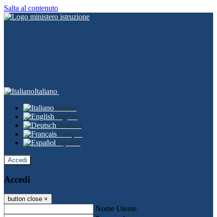
Salta al contenuto
Italiano
Italiano
English
Deutsch
Français
Español
Accedi
Accedi
button close
×
Nome Utente