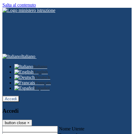
Salta al contenuto
Italiano
Italiano
English
Deutsch
Français
Español
Accedi
Accedi
button close
×
Nome Utente