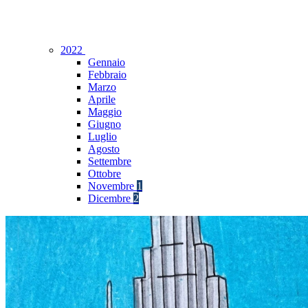
2022
Gennaio
Febbraio
Marzo
Aprile
Maggio
Giugno
Luglio
Agosto
Settembre
Ottobre
Novembre
1
Dicembre
2