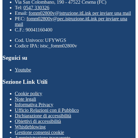
Via San Colombano, 190 - 47522 Cesena (FC)
Tel:
0547 330326
Email:
fomm02800v@istruzione.it
Link per inviare una mail
PEC:
fomm02800v@pec.istruzione.it
Link per inviare una
mail
C.F.: 90041160400
Cod. Univoco: UFYWGS
Codice IPA: istsc_fomm02800v
Seguici su
Youtube
Sezione Link Utili
Cookie policy
Note legali
Informativa Privacy
Ufficio Relazioni con il Pubblico
Dichiarazione di accessibilità
Obiettivi di accessibilità
Whistleblowing
Gestione consensi cookie
Amministrazione trasparente