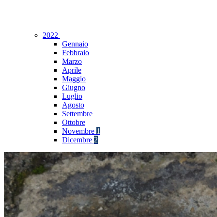
2022
Gennaio
Febbraio
Marzo
Aprile
Maggio
Giugno
Luglio
Agosto
Settembre
Ottobre
Novembre
1
Dicembre
2