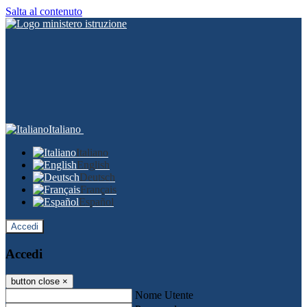
Salta al contenuto
Italiano
Italiano
English
Deutsch
Français
Español
Accedi
Accedi
button close
×
Nome Utente